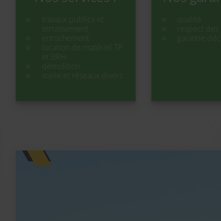
travaux publics et
qualité
terrassement
respect des 
enrochement
garantie dé
location de matériel TP
et BRH
démolition
voirie et réseaux divers